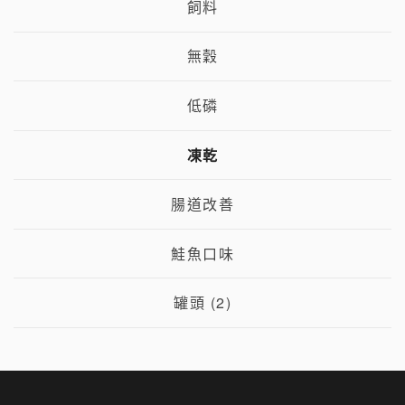
飼料
無穀
低磷
凍乾
腸道改善
鮭魚口味
罐頭 (2)