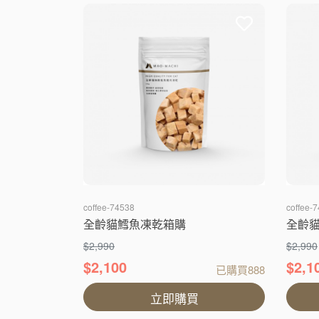
coffee-74538
coffee-
全齡貓鱈魚凍乾箱購
全齡
$2,990
$2,990
$2,100
$2,1
已購買888
立即購買