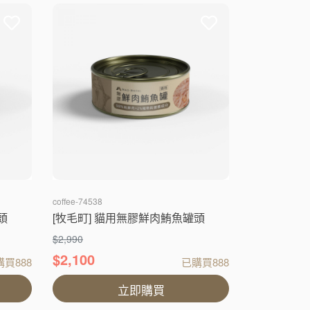
coffee-74538
頭
[牧毛町] 貓用無膠鮮肉鮪魚罐頭
$2,990
$2,100
買888
已購買888
立即購買