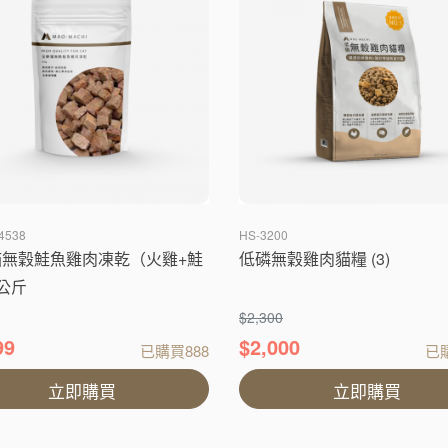
74538
HS-3200
貓無穀鮭魚雞肉凍乾（火雞+鮭
低磷無穀雞肉貓糧 (3)
公斤
$2,300
99
$2,000
已購買888
已購
立即購買
立即購買