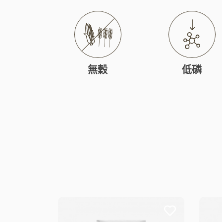
無穀
低磷