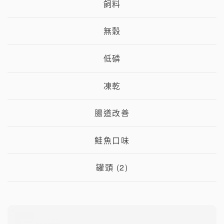
飼料
無穀
低磷
凍乾
腸道改善
鮭魚口味
罐頭 (2)