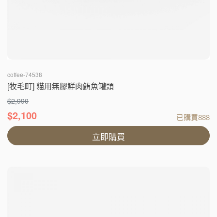
coffee-74538
[牧毛町] 貓用無膠鮮肉鮪魚罐頭
$2,990
$2,100
已購買888
立即購買