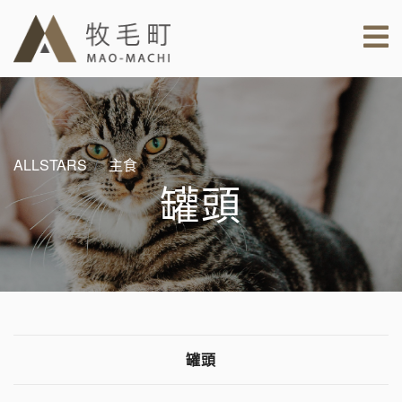
ALLSTARS
主食
罐頭
罐頭