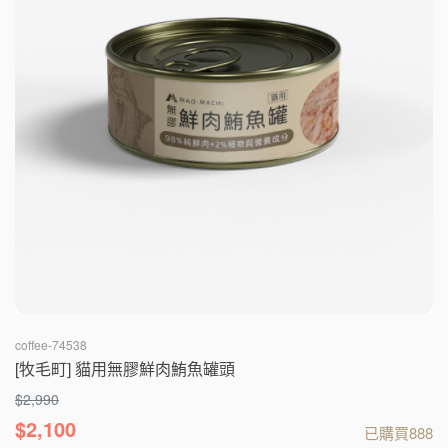
coffee-74538
[牧毛町] 貓用無膠鮮肉鮪魚罐頭
$2,990
$2,100
已購買888